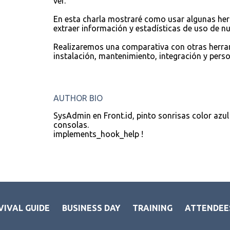
ver.
En esta charla mostraré como usar algunas herr
extraer información y estadísticas de uso de nu
Realizaremos una comparativa con otras herram
instalación, mantenimiento, integración y pers
AUTHOR BIO
SysAdmin en Front.id, pinto sonrisas color azu
consolas.
implements_hook_help !
VIVAL GUIDE
BUSINESS DAY
TRAINING
ATTENDEE