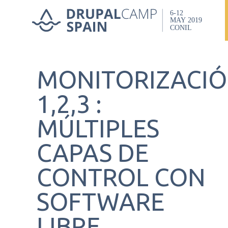
Skip
to
main
MONITORIZACI
content
1,2,3 :
MÚLTIPLES
CAPAS DE
CONTROL CON
SOFTWARE
LIBRE