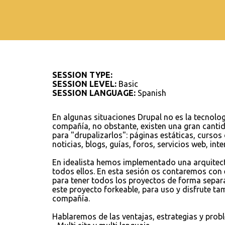
SESSION TYPE:
SESSION LEVEL:
Basic
SESSION LANGUAGE:
Spanish
En algunas situaciones Drupal no es la tecnologí
compañía, no obstante, existen una gran canti
para "drupalizarlos": páginas estáticas, cursos
noticias, blogs, guías, foros, servicios web, int
En idealista hemos implementado una arquitec
todos ellos. En esta sesión os contaremos co
para tener todos los proyectos de forma separa
este proyecto forkeable, para uso y disfrute ta
compañía.
Hablaremos de las ventajas, estrategias y prob